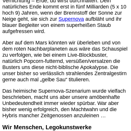
Vernichtung – Erde, du wirst durchhalten. Dein
natürliches Ende kommt erst in fünf Milliarden (5 x 10
hoch 9) Jahren, wenn der Brennstoff der Sonne zur
Neige geht, sie sich zur
Supernova
aufbläht und ihr
blauer Begleiter von einem superheißen Staub
aufgefressen wird.
Aber auf dem Mars könnten wir überleben und von
dem roten Nachbarplaneten aus wäre das Schauspiel
zu verfolgen, wie bei einem Live-Blockbuster,
natürlich Popcorn-futternd, versüßen/versalzen die
Busters uns diese nicht-biblische Apokalypse. Die
unser bisher so verlässlich strahlendes Zentralgestirn
gerne auch mal „gelbe Sau“ titulieren.
Das heimische Supernova-Szenarium wurde vielfach
beschrieben, macht uns aber unsere amöbenhafte
Unbedeutendheit immer wieder spürbar. War aber
bisher wenig erfolgreich, den Machtwahn und die
Hybris mancher Zeitgenossen anzuleinen …
Wir Menschen, Legokunstwerke