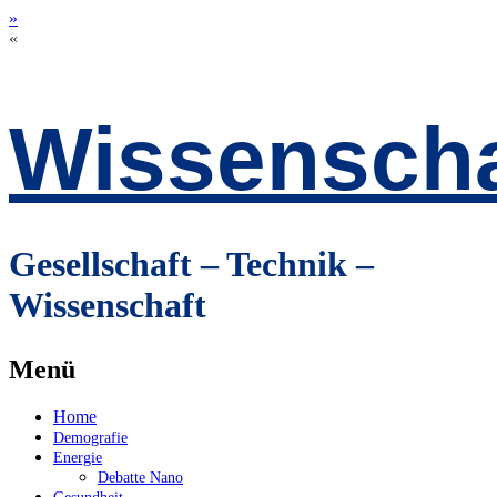
»
«
Wissenscha
Gesellschaft – Technik –
Wissenschaft
Menü
Zum
Home
Inhalt
Demografie
springen
Energie
Debatte Nano