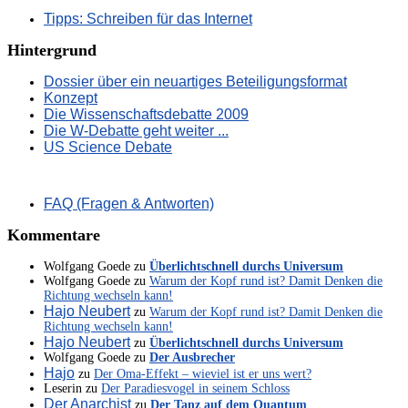
Tipps: Schreiben für das Internet
Hintergrund
Dossier über ein neuartiges Beteiligungsformat
Konzept
Die Wissenschaftsdebatte 2009
Die W-Debatte geht weiter ...
US Science Debate
FAQ (Fragen & Antworten)
Kommentare
Wolfgang Goede
zu
Überlichtschnell durchs Universum
Wolfgang Goede
zu
Warum der Kopf rund ist? Damit Denken die
Richtung wechseln kann!
Hajo Neubert
zu
Warum der Kopf rund ist? Damit Denken die
Richtung wechseln kann!
Hajo Neubert
zu
Überlichtschnell durchs Universum
Wolfgang Goede
zu
Der Ausbrecher
Hajo
zu
Der Oma-Effekt – wieviel ist er uns wert?
Leserin
zu
Der Paradiesvogel in seinem Schloss
Der Anarchist
zu
Der Tanz auf dem Quantum