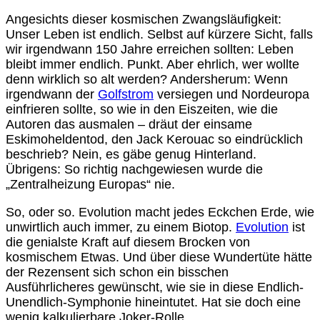
Angesichts dieser kosmischen Zwangsläufigkeit:
Unser Leben ist endlich. Selbst auf kürzere Sicht, falls
wir irgendwann 150 Jahre erreichen sollten: Leben
bleibt immer endlich. Punkt. Aber ehrlich, wer wollte
denn wirklich so alt werden? Andersherum: Wenn
irgendwann der
Golfstrom
versiegen und Nordeuropa
einfrieren sollte, so wie in den Eiszeiten, wie die
Autoren das ausmalen – dräut der einsame
Eskimoheldentod, den Jack Kerouac so eindrücklich
beschrieb? Nein, es gäbe genug Hinterland.
Übrigens: So richtig nachgewiesen wurde die
„Zentralheizung Europas“ nie.
So, oder so. Evolution macht jedes Eckchen Erde, wie
unwirtlich auch immer, zu einem Biotop.
Evolution
ist
die genialste Kraft auf diesem Brocken von
kosmischem Etwas. Und über diese Wundertüte hätte
der Rezensent sich schon ein bisschen
Ausführlicheres gewünscht, wie sie in diese Endlich-
Unendlich-Symphonie hineintutet. Hat sie doch eine
wenig kalkulierbare Joker-Rolle.