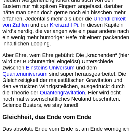
Medien weitgehend ignoriert und auch von den
Bustern nur mit spitzen Fingern angefasst, darüber
hätte man denn doch gerne noch ein bisschen mehr
erfahren. Jedenfalls mehr als über die
Unendlichkeit
von Zahlen
und der
Kreiszahl Pi
. In diesen Kapiteln
wird’s nerdig, die verlangen wie ein paar andere nach
ein wenig mehr humoriger Hefe mit einem packenden
inhaltlichen Looping.
Aber Ehre, wem Ehre gebührt: Die „krachenden“ (hier
wird der Buchuntertitel eingelöst) Unterschiede
zwischen
Einsteins Universum
und dem
Quantenuniversum
sind super herausgearbeitet. Die
Gleichzeitigkeit der majestätischen Gravitation und
den verrückten Winzigstteilchen, ausgedrückt durch
die Theorie der
Quantengravitation
. Hier wird echt
noch mal wissenschaftliches Neuland beschritten.
Science Busters, we stay tuned!
Gleichheit, das Ende vom Ende
Das absolute Ende vom Ende ist am Ende womöglich