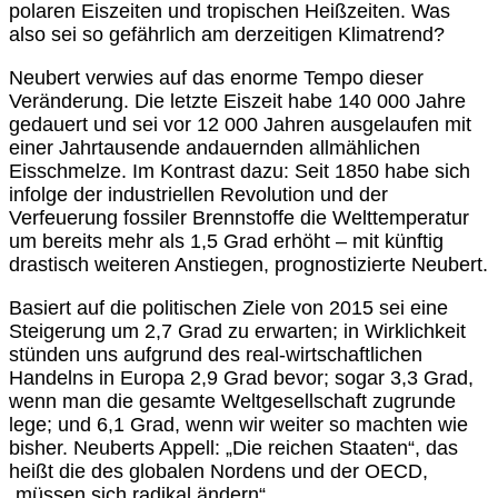
polaren Eiszeiten und tropischen Heißzeiten. Was
also sei so gefährlich am derzeitigen Klimatrend?
Neubert verwies auf das enorme Tempo dieser
Veränderung. Die letzte Eiszeit habe 140 000 Jahre
gedauert und sei vor 12 000 Jahren ausgelaufen mit
einer Jahrtausende andauernden allmählichen
Eisschmelze. Im Kontrast dazu: Seit 1850 habe sich
infolge der industriellen Revolution und der
Verfeuerung fossiler Brennstoffe die Welttemperatur
um bereits mehr als 1,5 Grad erhöht – mit künftig
drastisch weiteren Anstiegen, prognostizierte Neubert.
Basiert auf die politischen Ziele von 2015 sei eine
Steigerung um 2,7 Grad zu erwarten; in Wirklichkeit
stünden uns aufgrund des real-wirtschaftlichen
Handelns in Europa 2,9 Grad bevor; sogar 3,3 Grad,
wenn man die gesamte Weltgesellschaft zugrunde
lege; und 6,1 Grad, wenn wir weiter so machten wie
bisher. Neuberts Appell: „Die reichen Staaten“, das
heißt die des globalen Nordens und der OECD,
„müssen sich radikal ändern“.