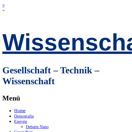
»
«
Wissenscha
Gesellschaft – Technik –
Wissenschaft
Menü
Zum
Home
Inhalt
Demografie
springen
Energie
Debatte Nano