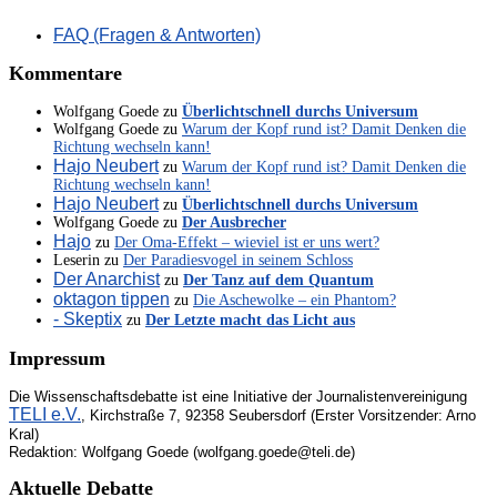
FAQ (Fragen & Antworten)
Kommentare
Wolfgang Goede
zu
Überlichtschnell durchs Universum
Wolfgang Goede
zu
Warum der Kopf rund ist? Damit Denken die
Richtung wechseln kann!
Hajo Neubert
zu
Warum der Kopf rund ist? Damit Denken die
Richtung wechseln kann!
Hajo Neubert
zu
Überlichtschnell durchs Universum
Wolfgang Goede
zu
Der Ausbrecher
Hajo
zu
Der Oma-Effekt – wieviel ist er uns wert?
Leserin
zu
Der Paradiesvogel in seinem Schloss
Der Anarchist
zu
Der Tanz auf dem Quantum
oktagon tippen
zu
Die Aschewolke – ein Phantom?
- Skeptix
zu
Der Letzte macht das Licht aus
Impressum
Die Wissenschaftsdebatte ist eine Initiative der Journalistenvereinigung
TELI e.V.
, Kirchstraße 7, 92358 Seubersdorf (Erster Vorsitzender: Arno
Kral)
Redaktion: Wolfgang Goede (wolfgang.goede@teli.de)
Aktuelle Debatte