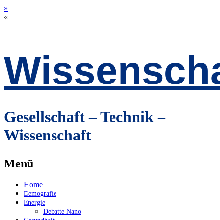
»
«
Wissenscha
Gesellschaft – Technik –
Wissenschaft
Menü
Zum
Home
Inhalt
Demografie
springen
Energie
Debatte Nano