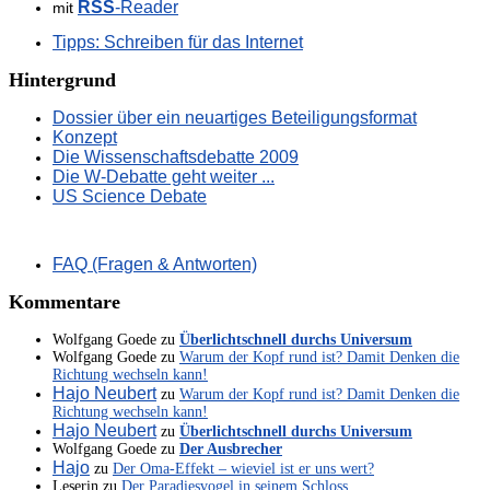
RSS
-Reader
mit
Tipps: Schreiben für das Internet
Hintergrund
Dossier über ein neuartiges Beteiligungsformat
Konzept
Die Wissenschaftsdebatte 2009
Die W-Debatte geht weiter ...
US Science Debate
FAQ (Fragen & Antworten)
Kommentare
Wolfgang Goede
zu
Überlichtschnell durchs Universum
Wolfgang Goede
zu
Warum der Kopf rund ist? Damit Denken die
Richtung wechseln kann!
Hajo Neubert
zu
Warum der Kopf rund ist? Damit Denken die
Richtung wechseln kann!
Hajo Neubert
zu
Überlichtschnell durchs Universum
Wolfgang Goede
zu
Der Ausbrecher
Hajo
zu
Der Oma-Effekt – wieviel ist er uns wert?
Leserin
zu
Der Paradiesvogel in seinem Schloss