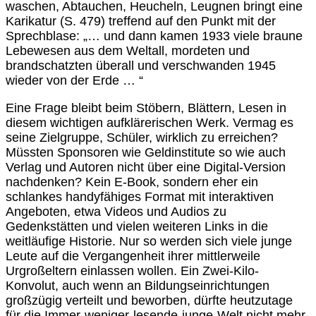
waschen, Abtauchen, Heucheln, Leugnen bringt eine
Karikatur (S. 479) treffend auf den Punkt mit der
Sprechblase: „… und dann kamen 1933 viele braune
Lebewesen aus dem Weltall, mordeten und
brandschatzten überall und verschwanden 1945
wieder von der Erde … “
Eine Frage bleibt beim Stöbern, Blättern, Lesen in
diesem wichtigen aufklärerischen Werk. Vermag es
seine Zielgruppe, Schüler, wirklich zu erreichen?
Müssten Sponsoren wie Geldinstitute so wie auch
Verlag und Autoren nicht über eine Digital-Version
nachdenken? Kein E-Book, sondern eher ein
schlankes handyfähiges Format mit interaktiven
Angeboten, etwa Videos und Audios zu
Gedenkstätten und vielen weiteren Links in die
weitläufige Historie. Nur so werden sich viele junge
Leute auf die Vergangenheit ihrer mittlerweile
Urgroßeltern einlassen wollen. Ein Zwei-Kilo-
Konvolut, auch wenn an Bildungseinrichtungen
großzügig verteilt und beworben, dürfte heutzutage
für die Immer-weniger-lesende-junge-Welt nicht mehr