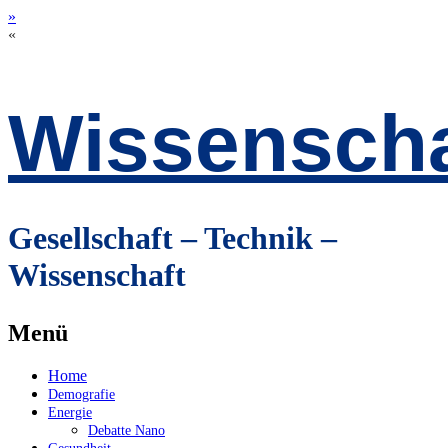
»
«
Wissenscha
Gesellschaft – Technik –
Wissenschaft
Menü
Zum
Home
Inhalt
Demografie
springen
Energie
Debatte Nano