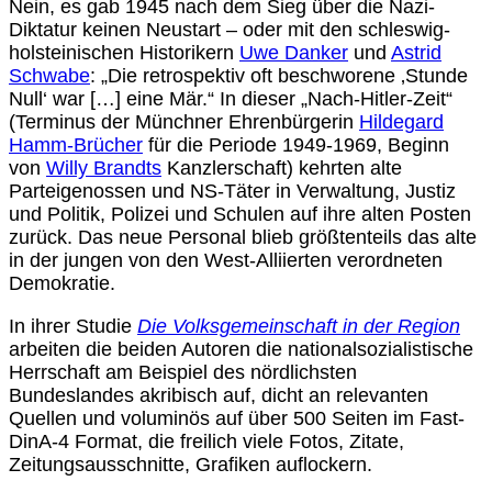
Nein, es gab 1945 nach dem Sieg über die Nazi-
Diktatur keinen Neustart – oder mit den schleswig-
holsteinischen Historikern
Uwe Danker
und
Astrid
Schwabe
: „Die retrospektiv oft beschworene ‚Stunde
Null‘ war […] eine Mär.“ In dieser „Nach-Hitler-Zeit“
(Terminus der Münchner Ehrenbürgerin
Hildegard
Hamm-Brücher
für die Periode 1949-1969, Beginn
von
Willy Brandts
Kanzlerschaft) kehrten alte
Parteigenossen und NS-Täter in Verwaltung, Justiz
und Politik, Polizei und Schulen auf ihre alten Posten
zurück. Das neue Personal blieb größtenteils das alte
in der jungen von den West-Alliierten verordneten
Demokratie.
In ihrer Studie
Die Volksgemeinschaft in der Region
arbeiten die beiden Autoren die nationalsozialistische
Herrschaft am Beispiel des nördlichsten
Bundeslandes akribisch auf, dicht an relevanten
Quellen und voluminös auf über 500 Seiten im Fast-
DinA-4 Format, die freilich viele Fotos, Zitate,
Zeitungsausschnitte, Grafiken auflockern.