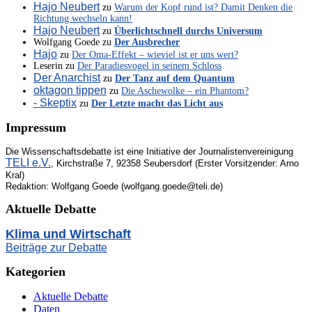
Hajo Neubert
zu
Warum der Kopf rund ist? Damit Denken die
Richtung wechseln kann!
Hajo Neubert
zu
Überlichtschnell durchs Universum
Wolfgang Goede
zu
Der Ausbrecher
Hajo
zu
Der Oma-Effekt – wieviel ist er uns wert?
Leserin
zu
Der Paradiesvogel in seinem Schloss
Der Anarchist
zu
Der Tanz auf dem Quantum
oktagon tippen
zu
Die Aschewolke – ein Phantom?
- Skeptix
zu
Der Letzte macht das Licht aus
Impressum
Die Wissenschaftsdebatte ist eine Initiative der Journalistenvereinigung
TELI e.V.
, Kirchstraße 7, 92358 Seubersdorf (Erster Vorsitzender: Arno
Kral)
Redaktion: Wolfgang Goede (wolfgang.goede@teli.de)
Aktuelle Debatte
Klima und Wirtschaft
Beiträge zur Debatte
Kategorien
Aktuelle Debatte
Daten