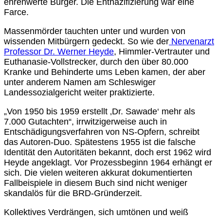
ehrenwerte Bürger. Die Entnazifizierung war eine
Farce.
Massenmörder tauchten unter und wurden von
wissenden Mitbürgern gedeckt. So wie der
Nervenarzt
Professor Dr. Werner Heyde
, Himmler-Vertrauter und
Euthanasie-Vollstrecker, durch den über 80.000
Kranke und Behinderte ums Leben kamen, der aber
unter anderem Namen am Schleswiger
Landessozialgericht weiter praktizierte.
„Von 1950 bis 1959 erstellt ‚Dr. Sawade‘ mehr als
7.000 Gutachten“, irrwitzigerweise auch in
Entschädigungsverfahren von NS-Opfern, schreibt
das Autoren-Duo. Spätestens 1955 ist die falsche
Identität den Autoritäten bekannt, doch erst 1962 wird
Heyde angeklagt. Vor Prozessbeginn 1964 erhängt er
sich. Die vielen weiteren akkurat dokumentierten
Fallbeispiele in diesem Buch sind nicht weniger
skandalös für die BRD-Gründerzeit.
Kollektives Verdrängen, sich umtönen und weiß