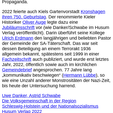
Propaganda.
2022 feierte auch Kiels Gartenvorstadt
Kronshagen
ihren 750. Geburtstag
. Der renommierte Kieler
Historiker
Oliver Auge
legte dazu eine
Jubiläumsschrift
vor (wie Danker/Schwabe im Husum
Verlag veröffentlicht). Darin überführt seine Kollege
Ulrich Erdmann
den langjährigen und beliebten Pastor
der Gemeinde der SA-Täterschaft. Das war seit
dessen Beteiligung an einem Terrorakt 1936
allgemein bekannt, spätestens seit 1999 in einer
Fachzeitschrift
auch publiziert, und wurde erst letztes
Jahr, 2022, öffentlich sowie auch im kirchlichen
Gemeindebrief
angesprochen. 77 Jahre lang
„kommunikativ beschwiegen“ (
Hermann Lübbe
), so
wie eine Unzahl anderer Monstrositäten der Nazi-Zeit,
bis heute der Untersuchung harrend.
Uwe Danker, Astrid Schwabe
Die Volksgemeinschaft in der Region
Schleswig-Holstein und der Nationalsozialismus
Husum Verlag 2022