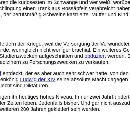
waren die kuriosesten im Schwange und wer weiß, worüber
lingung einen Trank aus Rossäpfeln verabreicht haben 
n, der berufsmäßig Schweine kastrierte. Mutter und Kind 
eldern der Kriege, weil die Versorgung der Verwundeten 
e, wenngleich nicht weniger brachial. Ein weiteres Ges
u Studienzwecken aufgeschnitten und
obduziert
werden. D
Medizinern zu Forschungszwecken zu verkaufen.
f
entdeckt, der es aber auch sehr schwer hatte, von den
nnenkönig
Ludwig der XIV
seine absolute Macht dagegen m
lecht sind Diktaturen.
gen ihr heutiges hohes Niveau. In nur zwei Jahrhunderte
ller Zeiten leben. Jedenfalls bisher. Und gar nicht aus
 weiteren 200 Jahren geklettert sein werden.