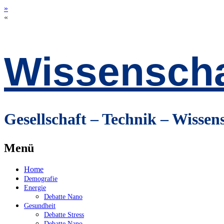
»
«
Wissenscha
Gesellschaft – Technik – Wissen
Menü
Zum
Home
Inhalt
Demografie
springen
Energie
Debatte Nano
Gesundheit
Debatte Stress
Debatte Nano