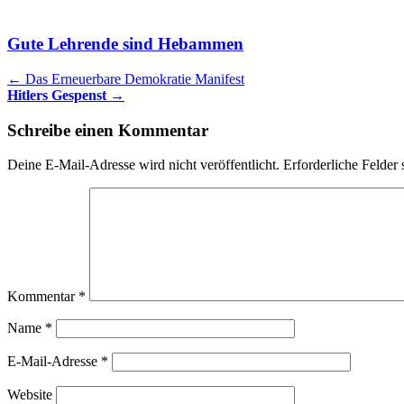
Gute Lehrende sind Hebammen
Artikel
←
Das Erneuerbare Demokratie Manifest
Hitlers Gespenst
→
Navigation
Schreibe einen Kommentar
Deine E-Mail-Adresse wird nicht veröffentlicht.
Erforderliche Felder 
Kommentar
*
Name
*
E-Mail-Adresse
*
Website