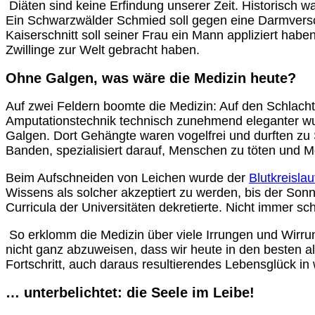
Diäten sind keine Erfindung unserer Zeit. Historisch 
Ein Schwarzwälder Schmied soll gegen eine Darmversch
Kaiserschnitt soll seiner Frau ein Mann appliziert habe
Zwillinge zur Welt gebracht haben.
Ohne Galgen, was wäre die Medizin heute?
Auf zwei Feldern boomte die Medizin: Auf den Schlachtf
Amputationstechnik technisch zunehmend eleganter wurd
Galgen. Dort Gehängte waren vogelfrei und durften z
Banden, spezialisiert darauf, Menschen zu töten und 
Beim Aufschneiden von Leichen wurde der
Blutkreislau
Wissens als solcher akzeptiert zu werden, bis der So
Curricula der Universitäten dekretierte. Nicht immer sch
So erklomm die Medizin über viele Irrungen und Wirrun
nicht ganz abzuweisen, dass wir heute in den besten a
Fortschritt, auch daraus resultierendes Lebensglück in
… unterbelichtet: die Seele im Leibe!