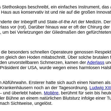
Stethoskops beschreibt, ein einfaches Instrument, das a
Haus aus konservativ ist und nie auf die großen Innovat
derte der Inbegriff und State-of-the Art der Medizin. De
rlass vor (rot). Darüber hinaus war er oft der Chirurg 
e, um bei Verletzungen der Gliedmaßen den gefürchtete
die besonders schnellen Operateure genossen Respekt. D
en gleich den Hoden mitabschnitt. Über solche brutalen
 den unvorstellbaren Schmerzen, kamen der
Aderlass
un
e Präsident der USA, wurde wegen eines harmlosen Halska
uch Abführwahn. Ersterer hatte sich auch einen Namen al
n Krankenhäusern noch an der Tagesordnung.
Ludwig XII
– und überlebt haben.
Molière
, berühmt für sein bis heut
der Bühne an einem natürlichen Blutsturz infolge einer 
 nach Sichtweise, ungelöst.