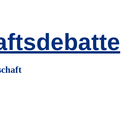
ftsdebatte
schaft