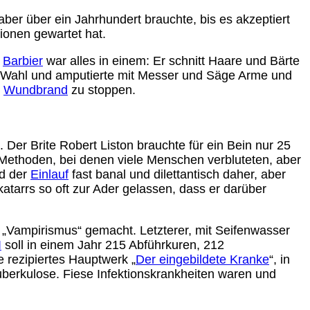
ber über ein Jahrhundert brauchte, bis es akzeptiert
ionen gewartet hat.
r
Barbier
war alles in einem: Er schnitt Haare und Bärte
der Wahl und amputierte mit Messer und Säge Arme und
n
Wundbrand
zu stoppen.
er Brite Robert Liston brauchte für ein Bein nur 25
 Methoden, bei denen viele Menschen verbluteten, aber
d der
Einlauf
fast banal und dilettantisch daher, aber
tarrs so oft zur Ader gelassen, dass er darüber
s „Vampirismus“ gemacht. Letzterer, mit Seifenwasser
I
soll in einem Jahr 215 Abführkuren, 212
e rezipiertes Hauptwerk „
Der eingebildete Kranke
“, in
Tuberkulose. Fiese Infektionskrankheiten waren und