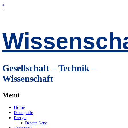
»
«
Wissenscha
Gesellschaft – Technik –
Wissenschaft
Menü
Zum
Home
Inhalt
Demografie
springen
Energie
Debatte Nano