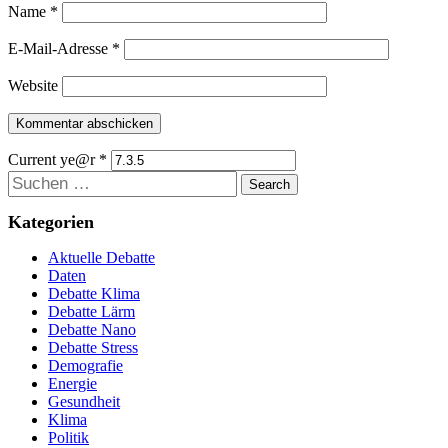
Name
*
E-Mail-Adresse
*
Website
Current ye@r
*
Suchen
Kategorien
Aktuelle Debatte
Daten
Debatte Klima
Debatte Lärm
Debatte Nano
Debatte Stress
Demografie
Energie
Gesundheit
Klima
Politik