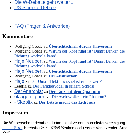
Die W-Debatte geht weiter ...
US Science Debate
FAQ (Fragen & Antworten)
Kommentare
Wolfgang Goede
zu
Überlichtschnell durchs Universum
Wolfgang Goede
zu
Warum der Kopf rund ist? Damit Denken die
Richtung wechseln kann!
Hajo Neubert
zu
Warum der Kopf rund ist? Damit Denken die
Richtung wechseln kann!
Hajo Neubert
zu
Überlichtschnell durchs Universum
Wolfgang Goede
zu
Der Ausbrecher
Hajo
zu
Der Oma-Effekt – wieviel ist er uns wert?
Leserin
zu
Der Paradiesvogel in seinem Schloss
Der Anarchist
zu
Der Tanz auf dem Quantum
oktagon tippen
zu
Die Aschewolke – ein Phantom?
- Skeptix
zu
Der Letzte macht das Licht aus
Impressum
Die Wissenschaftsdebatte ist eine Initiative der Journalistenvereinigung
TELI e.V.
, Kirchstraße 7, 92358 Seubersdorf (Erster Vorsitzender: Arno