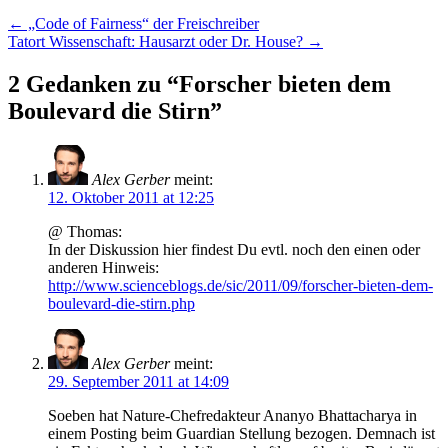
Artikel
←
„Code of Fairness“ der Freischreiber
Tatort Wissenschaft: Hausarzt oder Dr. House?
→
Navigation
2 Gedanken zu “
Forscher bieten dem
Boulevard die Stirn
”
Alex Gerber
meint:
12. Oktober 2011 at 12:25
@ Thomas:
In der Diskussion hier findest Du evtl. noch den einen oder
anderen Hinweis:
http://www.scienceblogs.de/sic/2011/09/forscher-bieten-dem-
boulevard-die-stirn.php
Alex Gerber
meint:
29. September 2011 at 14:09
Soeben hat Nature-Chefredakteur Ananyo Bhattacharya in
einem Posting beim Guardian Stellung bezogen. Demnach ist