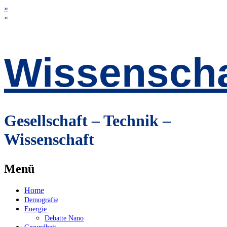
»
«
Wissenscha
Gesellschaft – Technik –
Wissenschaft
Menü
Zum
Home
Inhalt
Demografie
springen
Energie
Debatte Nano