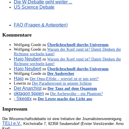
Die W-Debatte geht weiter ...
US Science Debate
FAQ (Fragen & Antworten)
Kommentare
Wolfgang Goede
zu
Überlichtschnell durchs Universum
Wolfgang Goede
zu
Warum der Kopf rund ist? Damit Denken die
Richtung wechseln kann!
Hajo Neubert
zu
Warum der Kopf rund ist? Damit Denken die
Richtung wechseln kann!
Hajo Neubert
zu
Überlichtschnell durchs Universum
Wolfgang Goede
zu
Der Ausbrecher
Hajo
zu
Der Oma-Effekt – wieviel ist er uns wert?
Leserin
zu
Der Paradiesvogel in seinem Schloss
Der Anarchist
zu
Der Tanz auf dem Quantum
oktagon tippen
zu
Die Aschewolke – ein Phantom?
- Skeptix
zu
Der Letzte macht das Licht aus
Impressum
Die Wissenschaftsdebatte ist eine Initiative der Journalistenvereinigung
TELI e.V.
, Kirchstraße 7, 92358 Seubersdorf (Erster Vorsitzender: Arno
Kral)