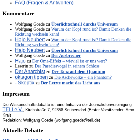
FAQ (Fragen & Antworten)
Kommentare
Wolfgang Goede
zu
Überlichtschnell durchs Universum
Wolfgang Goede
zu
Warum der Kopf rund ist? Damit Denken die
Richtung wechseln kann!
Hajo Neubert
zu
Warum der Kopf rund ist? Damit Denken die
Richtung wechseln kann!
Hajo Neubert
zu
Überlichtschnell durchs Universum
Wolfgang Goede
zu
Der Ausbrecher
Hajo
zu
Der Oma-Effekt – wieviel ist er uns wert?
Leserin
zu
Der Paradiesvogel in seinem Schloss
Der Anarchist
zu
Der Tanz auf dem Quantum
oktagon tippen
zu
Die Aschewolke – ein Phantom?
- Skeptix
zu
Der Letzte macht das Licht aus
Impressum
Die Wissenschaftsdebatte ist eine Initiative der Journalistenvereinigung
TELI e.V.
, Kirchstraße 7, 92358 Seubersdorf (Erster Vorsitzender: Arno
Kral)
Redaktion: Wolfgang Goede (wolfgang.goede@teli.de)
Aktuelle Debatte