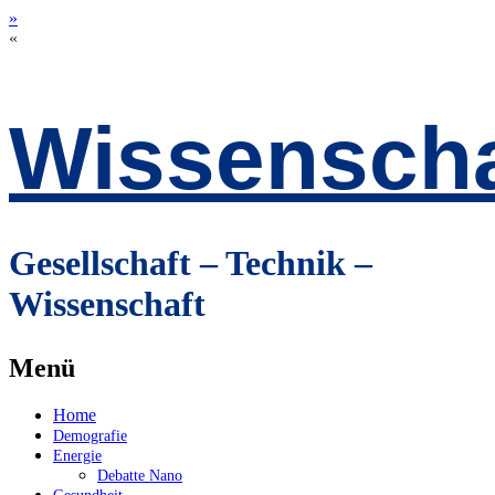
»
«
Wissenscha
Gesellschaft – Technik –
Wissenschaft
Menü
Zum
Home
Inhalt
Demografie
springen
Energie
Debatte Nano