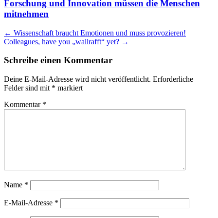
Forschung und Innovation müssen die Menschen
mitnehmen
Artikel
←
Wissenschaft braucht Emotionen und muss provozieren!
Colleagues, have you „wallrafft“ yet?
→
Navigation
Schreibe einen Kommentar
Deine E-Mail-Adresse wird nicht veröffentlicht.
Erforderliche
Felder sind mit
*
markiert
Kommentar
*
Name
*
E-Mail-Adresse
*