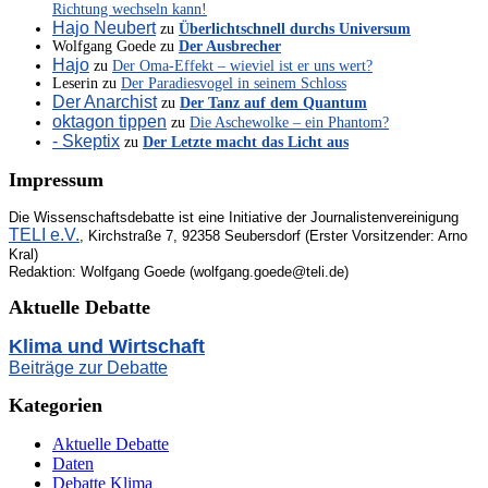
Richtung wechseln kann!
Hajo Neubert
zu
Überlichtschnell durchs Universum
Wolfgang Goede
zu
Der Ausbrecher
Hajo
zu
Der Oma-Effekt – wieviel ist er uns wert?
Leserin
zu
Der Paradiesvogel in seinem Schloss
Der Anarchist
zu
Der Tanz auf dem Quantum
oktagon tippen
zu
Die Aschewolke – ein Phantom?
- Skeptix
zu
Der Letzte macht das Licht aus
Impressum
Die Wissenschaftsdebatte ist eine Initiative der Journalistenvereinigung
TELI e.V.
, Kirchstraße 7, 92358 Seubersdorf (Erster Vorsitzender: Arno
Kral)
Redaktion: Wolfgang Goede (wolfgang.goede@teli.de)
Aktuelle Debatte
Klima und Wirtschaft
Beiträge zur Debatte
Kategorien
Aktuelle Debatte
Daten
Debatte Klima