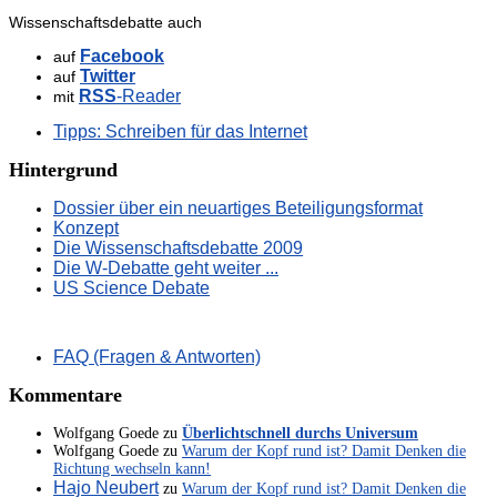
Wissenschaftsdebatte auch
Facebook
auf
Twitter
auf
RSS
-Reader
mit
Tipps: Schreiben für das Internet
Hintergrund
Dossier über ein neuartiges Beteiligungsformat
Konzept
Die Wissenschaftsdebatte 2009
Die W-Debatte geht weiter ...
US Science Debate
FAQ (Fragen & Antworten)
Kommentare
Wolfgang Goede
zu
Überlichtschnell durchs Universum
Wolfgang Goede
zu
Warum der Kopf rund ist? Damit Denken die
Richtung wechseln kann!
Hajo Neubert
zu
Warum der Kopf rund ist? Damit Denken die