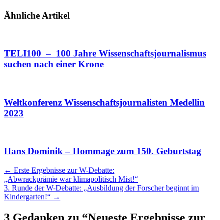
Ähnliche Artikel
TELI100 – 100 Jahre Wissenschaftsjournalismus
suchen nach einer Krone
Weltkonferenz Wissenschaftsjournalisten Medellin
2023
Hans Dominik – Hommage zum 150. Geburtstag
Artikel
←
Erste Ergebnisse zur W-Debatte:
„Abwrackprämie war klimapolitisch Mist!“
Navigation
3. Runde der W-Debatte: „Ausbildung der Forscher beginnt im
Kindergarten!“
→
3 Gedanken zu “
Neueste Ergebnisse zur