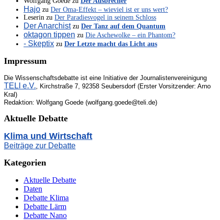
Wolfgang Goede
zu
Der Ausbrecher
Hajo
zu
Der Oma-Effekt – wieviel ist er uns wert?
Leserin
zu
Der Paradiesvogel in seinem Schloss
Der Anarchist
zu
Der Tanz auf dem Quantum
oktagon tippen
zu
Die Aschewolke – ein Phantom?
- Skeptix
zu
Der Letzte macht das Licht aus
Impressum
Die Wissenschaftsdebatte ist eine Initiative der Journalistenvereinigung
TELI e.V.
, Kirchstraße 7, 92358 Seubersdorf (Erster Vorsitzender: Arno
Kral)
Redaktion: Wolfgang Goede (wolfgang.goede@teli.de)
Aktuelle Debatte
Klima und Wirtschaft
Beiträge zur Debatte
Kategorien
Aktuelle Debatte
Daten
Debatte Klima
Debatte Lärm
Debatte Nano