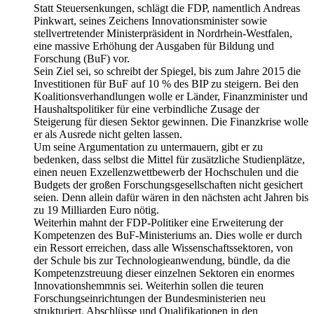
Statt Steuersenkungen, schlägt die FDP, namentlich Andreas
Pinkwart, seines Zeichens Innovationsminister sowie
stellvertretender Ministerpräsident in Nordrhein-Westfalen,
eine massive Erhöhung der Ausgaben für Bildung und
Forschung (BuF) vor.
Sein Ziel sei, so schreibt der Spiegel, bis zum Jahre 2015 die
Investitionen für BuF auf 10 % des BIP zu steigern. Bei den
Koalitionsverhandlungen wolle er Länder, Finanzminister und
Haushaltspolitiker für eine verbindliche Zusage der
Steigerung für diesen Sektor gewinnen. Die Finanzkrise wolle
er als Ausrede nicht gelten lassen.
Um seine Argumentation zu untermauern, gibt er zu
bedenken, dass selbst die Mittel für zusätzliche Studienplätze,
einen neuen Exzellenzwettbewerb der Hochschulen und die
Budgets der großen Forschungsgesellschaften nicht gesichert
seien. Denn allein dafür wären in den nächsten acht Jahren bis
zu 19 Milliarden Euro nötig.
Weiterhin mahnt der FDP-Politiker eine Erweiterung der
Kompetenzen des BuF-Ministeriums an. Dies wolle er durch
ein Ressort erreichen, dass alle Wissenschaftssektoren, von
der Schule bis zur Technologieanwendung, bündle, da die
Kompetenzstreuung dieser einzelnen Sektoren ein enormes
Innovationshemmnis sei. Weiterhin sollen die teuren
Forschungseinrichtungen der Bundesministerien neu
strukturiert, Abschlüsse und Qualifikationen in den