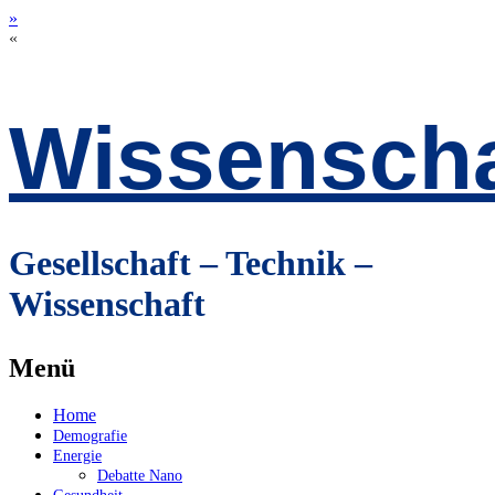
»
«
Wissenscha
Gesellschaft – Technik –
Wissenschaft
Menü
Zum
Home
Inhalt
Demografie
springen
Energie
Debatte Nano