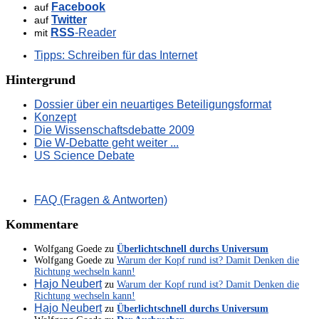
Facebook
auf
Twitter
auf
RSS
-Reader
mit
Tipps: Schreiben für das Internet
Hintergrund
Dossier über ein neuartiges Beteiligungsformat
Konzept
Die Wissenschaftsdebatte 2009
Die W-Debatte geht weiter ...
US Science Debate
FAQ (Fragen & Antworten)
Kommentare
Wolfgang Goede
zu
Überlichtschnell durchs Universum
Wolfgang Goede
zu
Warum der Kopf rund ist? Damit Denken die
Richtung wechseln kann!
Hajo Neubert
zu
Warum der Kopf rund ist? Damit Denken die
Richtung wechseln kann!
Hajo Neubert
zu
Überlichtschnell durchs Universum