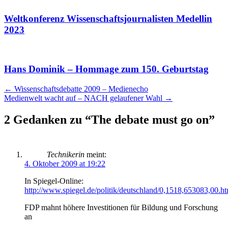
Weltkonferenz Wissenschaftsjournalisten Medellin
2023
Hans Dominik – Hommage zum 150. Geburtstag
Artikel
←
Wissenschaftsdebatte 2009 – Medienecho
Medienwelt wacht auf – NACH gelaufener Wahl
→
Navigation
2 Gedanken zu “
The debate must go on
”
Technikerin
meint:
4. Oktober 2009 at 19:22
In Spiegel-Online:
http://www.spiegel.de/politik/deutschland/0,1518,653083,00.ht
FDP mahnt höhere Investitionen für Bildung und Forschung
an