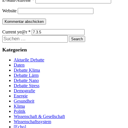
E-Mail-Adresse
*
Website
Current ye@r
*
Suchen
Kategorien
Aktuelle Debatte
Daten
Debatte Klima
Debatte Lärm
Debatte Nano
Debatte Stress
Demografie
Energie
Gesundheit
Klima
Politik
Wissenschaft & Gesellschaft
Wissenschaftssystem
[Echo]