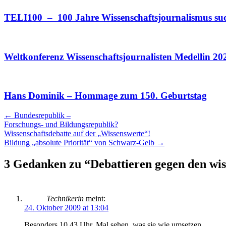
TELI100 – 100 Jahre Wissenschaftsjournalismus su
Weltkonferenz Wissenschaftsjournalisten Medellin 20
Hans Dominik – Hommage zum 150. Geburtstag
Artikel
←
Bundesrepublik –
Forschungs- und Bildungsrepublik?
Navigation
Wissenschaftsdebatte auf der „Wissenswerte“!
Bildung „absolute Priorität“ von Schwarz-Gelb
→
3 Gedanken zu “
Debattieren gegen den wi
Technikerin
meint:
24. Oktober 2009 at 13:04
Besonders 10.43 Uhr. Mal sehen, was sie wie umsetzen…….