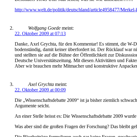
http://www.welt.de/politik/deutschland/article4958477/Merkel
Wolfgang Goede
meint:
22. Oktober 2009 at 07:13
Danke, Axel Grychta, für den Kommentar! Es stimmt, die W-Deb
bodenständig, damit keiner überfordert ist. Der Rücklauf war n
und stellten sie auf die Bühne der Öffentlichkeit zur Diskusss
Deutsche Universitätszeitung. Mit diesen Aktivitäten und Fakt
Aber wir brauchen mehr Mitmacher und konstruktive Anpacker.
Axel Grychta
meint:
22. Oktober 2009 at 00:09
Die „Wissenschaftsdebatte 2009“ ist ja bisher ziemlich schwa
Argumente seicht.
An einer Stelle heisst es: Die Wissenschaftsdebatte 2009 wurd
Was aber sind die großen Fragen der Forschung? Das bleibt ge
Die Blogbeiträge formulieren auch gar keine Fragen, geschweige