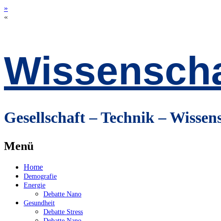
»
«
Wissenscha
Gesellschaft – Technik – Wissen
Menü
Zum
Home
Inhalt
Demografie
springen
Energie
Debatte Nano
Gesundheit
Debatte Stress
Debatte Nano