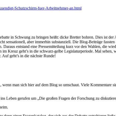
-kuendigt-Schutzschirm-fuer-Arbeitnehmer-an.html
atte in Schwung zu bringen heißt: dicke Bretter bohren. Dies ist der
icht sensationell, aber immerhin substanziell. Die Blog-Beiträge fasst
ion. Daraus entstand eine Pressemitteilung kurz vor den Wahlen, die wie
en im Kreuz geht’s in die schwarz-gelbe Legislaturperiode. Mal sehen,
 Auf geht’s in die nächste Runde!
ch, wenn man sich hier auf dem Blog so umschaut. Viele Kommentare si
e ins Leben gerufen um „Die großen Fragen der Forschung zu diskutier
heim.
 denn einen Fragenkatalog, der sich aus der Debatte extrahieren ließe