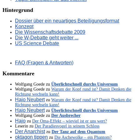
Hintergrund
Dossier über ein neuartiges Beteiligungsformat
Konzept
Die Wissenschaftsdebatte 2009
Die W-Debatte geht weiter ...
US Science Debate
FAQ (Fragen & Antworten)
Kommentare
Wolfgang Goede
zu
Überlichtschnell durchs Universum
Wolfgang Goede
zu
Warum der Kopf rund ist? Damit Denken die
Richtung wechseln kann!
Hajo Neubert
zu
Warum der Kopf rund ist? Damit Denken die
Richtung wechseln kann!
Hajo Neubert
zu
Überlichtschnell durchs Universum
Wolfgang Goede
zu
Der Ausbrecher
Hajo
zu
Der Oma-Effekt – wieviel ist er uns wert?
Leserin
zu
Der Paradiesvogel in seinem Schloss
Der Anarchist
zu
Der Tanz auf dem Quantum
oktagon tippen
zu
Die Aschewolke – ein Phantom?