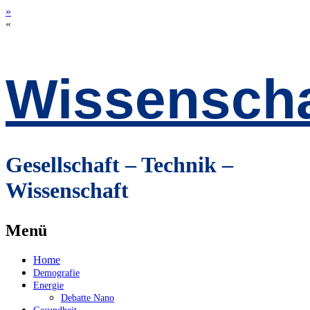
»
«
Wissenscha
Gesellschaft – Technik –
Wissenschaft
Menü
Zum
Home
Inhalt
Demografie
springen
Energie
Debatte Nano