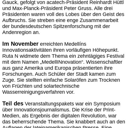
Gauck, gefolgt von acatech-Präsident Reinhardt Hüttl
und Max-Planck-Präsident Peter Gruss. Alle drei
Präsidenten waren voll des Lobes über den Geist des
Aufbruchs. Sie streben eine enge Zusammenarbeit
der bundesdeutschen Spitzenforschung mit der
Andenregion an.
Im November
erreichten Medellíns
Innovationsaktivitäten ihren vorläufigen Höhepunkt.
Ruta N widmete dem Thema ein zehntägiges Festival
mit dem Namen „MedellINnovation“. Wissenschaftler
aus ganz Amerika und Europa präsentierten ihre
Forschungen. Auch Schüler der Stadt kamen zum
Zuge. Sie stellten einfache Solaröfen zum Trocknen
von Früchten und solartechnische
Wasserreinigungsverfahren vor.
Teil des
Veranstaltungspakets war ein Symposium
über Innovationsjournalismus. Die Krise der Print-
Medien, als Ergebnis der digitalen Revolution, war
das beherrschende Thema. Sie knabbert auch an den
Auflagen der lateinamerikanischen Presse. Eine