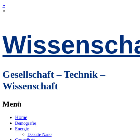
»
«
Wissenscha
Gesellschaft – Technik –
Wissenschaft
Menü
Zum
Home
Inhalt
Demografie
springen
Energie
Debatte Nano