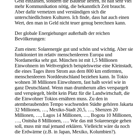
Geld einzahlen, sondern die Bauteile liefern, ist halt sehr viel
mehr Kommunikation nötig, die bekanntlich Zeit braucht.
Aber dafür vernetzen und verständigen sich die
unterschiedlichsten Kulturen. Ich finde, dass hat auch einen
Wert, den man in Geld nicht teuer genug berechnen kann.
Der globale Energiehunger außerhalb der reichen
Bevölkerungen:
Zum einen: Solarenergie gut und schön und wichtig. Aber sie
funktioniert im relativ menschenleeren Europa und
Nordamerika sehr gut. München ist mit 1,5 Millionen
Einwohnern im Weltvergleich beispielsweise eine Kleinstadt,
die eines Tages ihren Strom aus dem 800 km entfernten,
menschenleeren Norddeutschland beziehen kann. In Tokio
wohnen 38 Millionen Einwohnern, fast halb soviel wie in
ganz Deutschland. Wenn man drumherum alles verspargelt
und verspiegelt, bleibt kein Platz für die Landwirtschaft, die
die Einwohner Tokios ernähren muss. Zu den in
atemberaubenden Tempo wachsenden Städte gehören Jakarta
32 Millionen, …, Mexiko-Stadt 20,5, …, Shenzen 20
Millionen, …, Lagos 14 Millionen, …, Bogota 10 Millionen,
…, Onitsha 8 Millionen, …. Wie das mit Solarenergie gehen
soll, muss mir mal jemand erklären. Vielleicht wäre da noch
die Erdwärme (z.B. in Japan, Mexiko, Kolumbien?).