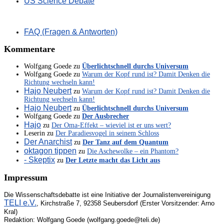
US Science Debate
FAQ (Fragen & Antworten)
Kommentare
Wolfgang Goede
zu
Überlichtschnell durchs Universum
Wolfgang Goede
zu
Warum der Kopf rund ist? Damit Denken die
Richtung wechseln kann!
Hajo Neubert
zu
Warum der Kopf rund ist? Damit Denken die
Richtung wechseln kann!
Hajo Neubert
zu
Überlichtschnell durchs Universum
Wolfgang Goede
zu
Der Ausbrecher
Hajo
zu
Der Oma-Effekt – wieviel ist er uns wert?
Leserin
zu
Der Paradiesvogel in seinem Schloss
Der Anarchist
zu
Der Tanz auf dem Quantum
oktagon tippen
zu
Die Aschewolke – ein Phantom?
- Skeptix
zu
Der Letzte macht das Licht aus
Impressum
Die Wissenschaftsdebatte ist eine Initiative der Journalistenvereinigung
TELI e.V.
, Kirchstraße 7, 92358 Seubersdorf (Erster Vorsitzender: Arno
Kral)
Redaktion: Wolfgang Goede (wolfgang.goede@teli.de)