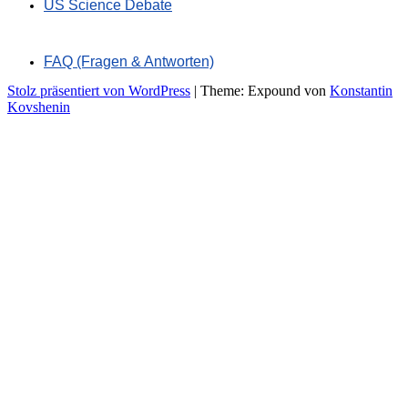
US Science Debate
FAQ (Fragen & Antworten)
Stolz präsentiert von WordPress
|
Theme: Expound von
Konstantin
Kovshenin