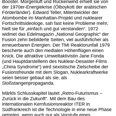
Booster. Morgenluft und Rückenwind erhielt sie von
der 1970er-Energiekrise (Ölboykott der arabischen
Förderländer). Edward Teller, Mitentwickler der
Atombombe im Manhattan-Projekt und nuklearer
Fortschrittsideologe, sah fast keine Probleme mehr,
hielt sie für „einfach und gut verstanden“. 1972
widmet das Edelmagazin „National Geographic“ der
Fusion zehn bebilderte Seiten, viel ausführlicher als
erneuerbaren Energien. Der TMI Reaktorunfall 1979
bescherte auch den medialen Höhenflügen einen
Knick. Die attraktive Umweltaktivistin Jane Fonda
(und Hauptdarstellerin des Nuklear-Desaster-Films
„China Syndrome“) wird sexistische Zielscheibe der
Fusionsfreunde mit dem Slogan, Nuklearkraftwerke
seien besser gebaut als sie, als
Stoßstangenpropaganda.
Märkls Schlusskapitel lautet „Retro-Futurismus –
Zurück in die Zukunft“. Mit dem Bau des
internationalen Kernfusionsreaktor ITER in
Südfrankreich ist die Technologie in eine neue Phase
getreten, wenn auch nur als Vorstufe eines