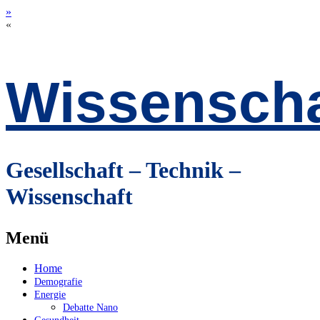
»
«
Wissenscha
Gesellschaft – Technik –
Wissenschaft
Menü
Zum
Home
Inhalt
Demografie
springen
Energie
Debatte Nano