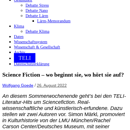
Gesundheit
Debatte Stress
Debatte Nano
Debatte Lärm
Lärm-Memorandum
Klima
Debatte Klima
Daten
Wissenschaftssystem
Wissenschaft & Gesellschaft
Archiv
TELI
Datenschutzerklärung
Science Fiction – wo beginnt sie, wo hört sie auf?
/
Wolfgang Goede
26. August 2022
An diesem Sommerwochenende geht’s bei den TELI-
Literatur-Hits um Sciencefiction. Real-
wissenschaftliche und künstlerisch-erfundene. Dazu
stellen wir zwei Autoren vor.
Simon Märkl
, promoviert
in Kulturhistorie von der LMU München/Rachel
Carson Center/Deutsches Museum, mit seiner