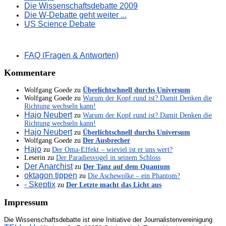
Die Wissenschaftsdebatte 2009
Die W-Debatte geht weiter ...
US Science Debate
FAQ (Fragen & Antworten)
Kommentare
Wolfgang Goede
zu
Überlichtschnell durchs Universum
Wolfgang Goede
zu
Warum der Kopf rund ist? Damit Denken die
Richtung wechseln kann!
Hajo Neubert
zu
Warum der Kopf rund ist? Damit Denken die
Richtung wechseln kann!
Hajo Neubert
zu
Überlichtschnell durchs Universum
Wolfgang Goede
zu
Der Ausbrecher
Hajo
zu
Der Oma-Effekt – wieviel ist er uns wert?
Leserin
zu
Der Paradiesvogel in seinem Schloss
Der Anarchist
zu
Der Tanz auf dem Quantum
oktagon tippen
zu
Die Aschewolke – ein Phantom?
- Skeptix
zu
Der Letzte macht das Licht aus
Impressum
Die Wissenschaftsdebatte ist eine Initiative der Journalistenvereinigung