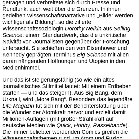
getragen und verbreitete sich durch Presse und
Rundfunk, auch weit über die Grenzen. In ihnen
gedeihen Wissenschaftsnarrative und „Bilder werden
wichtiger als Bildung“, so die zitierte
Wissenschaftssoziologin
Dorothy Nelkin
aus
Selling
Science
, einem Standardwerk, das die unkritische
Naivität von Journalisten gegenüber der Forschung
untersucht. Sie schießen den von Eisenhower und
Kennedy geprägten Terminus
Big Science
mit allen
daran hängenden Hoffnungen und Utopien in den
Medienhimmel.
Und das ist steigerungsfähig (so wie ein altes
journalistisches Stilmittel lautet: Mit einem Erdbeben
starten — und das steigern). Aus Big Bang, dem
Urknall, wird „More Bang“. Besonders das legendäre
Life Magazin
tut sich mit der Berichterstattung über
die Wunder der Atomkraft hervor und erzielt damit
Millionen-Auflagen (mit großer Strahlkraft auf
deutsche Medien wie
Quick
,
Hobby
,
Rasselbande
).
Die immer beliebter werdenden Comics greifen die
Wissenschaftsthemen rund um Atom und Fusion