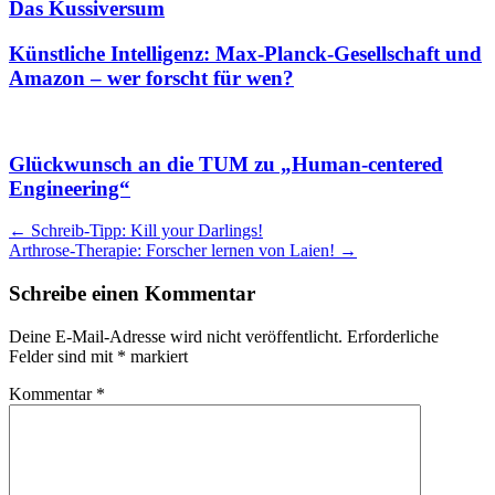
Das Kussiversum
Künstliche Intelligenz: Max-Planck-Gesellschaft und
Amazon – wer forscht für wen?
Glückwunsch an die TUM zu „Human-centered
Engineering“
Artikel
←
Schreib-Tipp: Kill your Darlings!
Arthrose-Therapie: Forscher lernen von Laien!
→
Navigation
Schreibe einen Kommentar
Deine E-Mail-Adresse wird nicht veröffentlicht.
Erforderliche
Felder sind mit
*
markiert
Kommentar
*