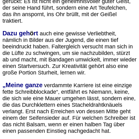
gerückt: Es ist nicht ein geheimnisvoller guter Geist,
der seine Hand führt, sondern eine Art Teufelchen,
das ihn anspornt, ins Ohr brüllt, mit der Geißel
traktiert.
Dazu geh
ö
rt
auch eine gewisse Verliebtheit,
nämlich in Bilder aus der Jugend, die einen tief
beeindruckt haben. Faltergleich versucht man sich in
die Lüfte zu schwingen, um sie nachzubilden, stürzt
ab und macht, mit Bandagen umwickelt, immer wieder
einen Startversuch. Zur Kreativität gehört also eine
große Portion Sturheit, lernen wir.
„Meine ganze
verdammte Karriere ist eine einzige
fette Schreibblockade“, entfährt es Niemann, keine,
die sich wie eine Mauer umgehen lässt, sondern eine,
die das Durchklettern eines Stacheldrahtknäuels
verlangt. Erst nach Erreichen von dessen Mitte geht
einem der Seifensieder auf. Für welchen Schreiber ist
das nicht Balsam, wenn er einen halben Tag über
einen passenden Einstieg nachgedacht hat.