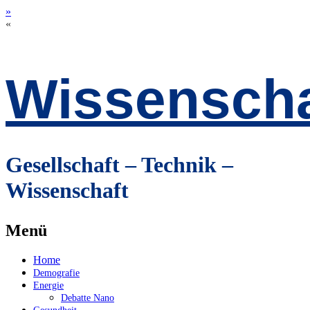
»
«
Wissenscha
Gesellschaft – Technik –
Wissenschaft
Menü
Zum
Home
Inhalt
Demografie
springen
Energie
Debatte Nano