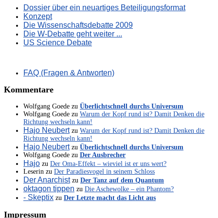
Dossier über ein neuartiges Beteiligungsformat
Konzept
Die Wissenschaftsdebatte 2009
Die W-Debatte geht weiter ...
US Science Debate
FAQ (Fragen & Antworten)
Kommentare
Wolfgang Goede
zu
Überlichtschnell durchs Universum
Wolfgang Goede
zu
Warum der Kopf rund ist? Damit Denken die
Richtung wechseln kann!
Hajo Neubert
zu
Warum der Kopf rund ist? Damit Denken die
Richtung wechseln kann!
Hajo Neubert
zu
Überlichtschnell durchs Universum
Wolfgang Goede
zu
Der Ausbrecher
Hajo
zu
Der Oma-Effekt – wieviel ist er uns wert?
Leserin
zu
Der Paradiesvogel in seinem Schloss
Der Anarchist
zu
Der Tanz auf dem Quantum
oktagon tippen
zu
Die Aschewolke – ein Phantom?
- Skeptix
zu
Der Letzte macht das Licht aus
Impressum