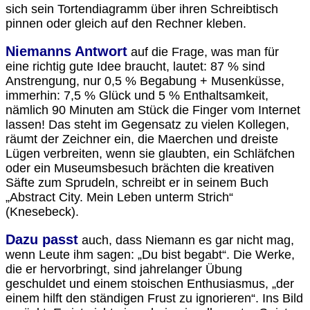
sich sein Tortendiagramm über ihren Schreibtisch
pinnen oder gleich auf den Rechner kleben.
Niemanns Antwort
auf die Frage, was man für
eine richtig gute Idee braucht, lautet: 87 % sind
Anstrengung, nur 0,5 % Begabung + Musenküsse,
immerhin: 7,5 % Glück und 5 % Enthaltsamkeit,
nämlich 90 Minuten am Stück die Finger vom Internet
lassen!
Das steht im Gegensatz zu vielen Kollegen,
räumt der Zeichner ein, die Maerchen und dreiste
Lügen verbreiten, wenn sie glaubten, ein Schläfchen
oder ein Museumsbesuch brächten die kreativen
Säfte zum Sprudeln, schreibt er in seinem Buch
„Abstract City. Mein Leben unterm Strich“
(Knesebeck).
Dazu passt
auch, dass Niemann es gar nicht mag,
wenn Leute ihm sagen: „Du bist begabt“. Die Werke,
die er hervorbringt, sind jahrelanger Übung
geschuldet und einem stoischen Enthusiasmus, „der
einem hilft den ständigen Frust zu ignorieren“. Ins Bild