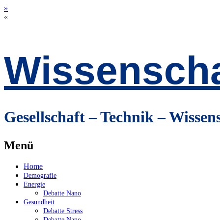
»
«
Wissenscha
Gesellschaft – Technik – Wissen
Menü
Zum
Home
Inhalt
Demografie
springen
Energie
Debatte Nano
Gesundheit
Debatte Stress
Debatte Nano