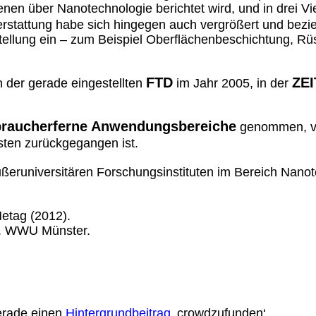
denen über Nanotechnologie berichtet wird, und in drei V
erstattung habe sich hingegen auch vergrößert und bezie
llung ein – zum Beispiel Oberflächenbeschichtung, Rüs
FTD
ZEI
n der gerade eingestellten
im Jahr 2005, in der
braucherferne
Anwendungsbereiche
genommen, vor
ten zurückgegangen ist.
ßeruniversitären Forschungsinstituten im Bereich Nanote
Metag (2012).
. WWU Münster.
erade einen
Hintergrundbeitrag
‚crowdzufunden‘.