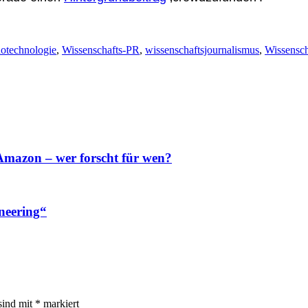
otechnologie
,
Wissenschafts-PR
,
wissenschaftsjournalismus
,
Wissensc
 Amazon – wer forscht für wen?
neering“
sind mit
*
markiert