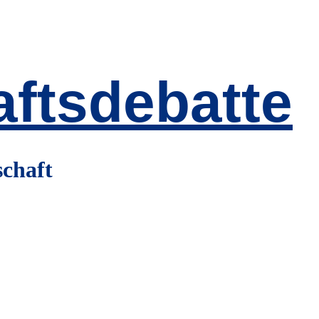
ftsdebatte
schaft