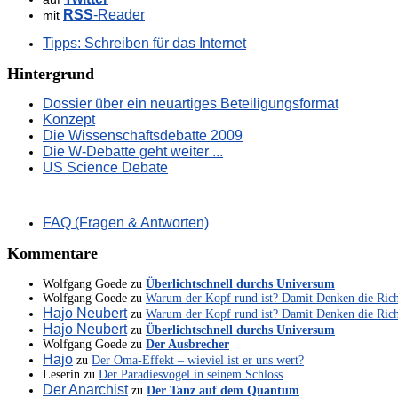
RSS
-Reader
mit
Tipps: Schreiben für das Internet
Hintergrund
Dossier über ein neuartiges Beteiligungsformat
Konzept
Die Wissenschaftsdebatte 2009
Die W-Debatte geht weiter ...
US Science Debate
FAQ (Fragen & Antworten)
Kommentare
Wolfgang Goede
zu
Überlichtschnell durchs Universum
Wolfgang Goede
zu
Warum der Kopf rund ist? Damit Denken die Ric
Hajo Neubert
zu
Warum der Kopf rund ist? Damit Denken die Ric
Hajo Neubert
zu
Überlichtschnell durchs Universum
Wolfgang Goede
zu
Der Ausbrecher
Hajo
zu
Der Oma-Effekt – wieviel ist er uns wert?
Leserin
zu
Der Paradiesvogel in seinem Schloss
Der Anarchist
zu
Der Tanz auf dem Quantum