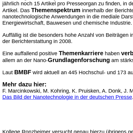
jährlich noch 15 Artikel pro Presseorgan zu finden, in 
Themenspektrum
Artikel. Das
innerhalb der Bericht
nanotechnologische Anwendungen in die mediale Darste
Energiewirtschaft, Bauwesen und chemische Industrie.
Auffällig ist die besonders hohe Anzahl von Beiträgen i
der Berichterstattung in 2008.
Themenkarriere
ver
Eine auffallend positive
haben
Grundlagenforschung
allem an der Nano-
am stärks
BMBF
Laut
wird aktuell an 445 Hochschul- und 173 au
Mehr dazu hier:
F. Marcinkowski, M. Kohring, K. Pruisken, A. Donk, J. 
Das Bild der Nanotechnologie in der deutschen Presse
Kollege Ronzheimer versucht genau hierzu übrigens g