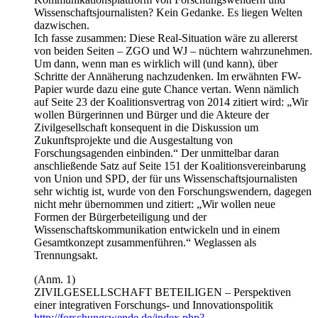
Wissenschaftsjournalisten? Kein Gedanke. Es liegen Welten
dazwischen.
Ich fasse zusammen: Diese Real-Situation wäre zu allererst
von beiden Seiten – ZGO und WJ – nüchtern wahrzunehmen.
Um dann, wenn man es wirklich will (und kann), über
Schritte der Annäherung nachzudenken. Im erwähnten FW-
Papier wurde dazu eine gute Chance vertan. Wenn nämlich
auf Seite 23 der Koalitionsvertrag von 2014 zitiert wird: „Wir
wollen Bürgerinnen und Bürger und die Akteure der
Zivilgesellschaft konsequent in die Diskussion um
Zukunftsprojekte und die Ausgestaltung von
Forschungsagenden einbinden.“ Der unmittelbar daran
anschließende Satz auf Seite 151 der Koalitionsvereinbarung
von Union und SPD, der für uns Wissenschaftsjournalisten
sehr wichtig ist, wurde von den Forschungswendern, dagegen
nicht mehr übernommen und zitiert: „Wir wollen neue
Formen der Bürgerbeteiligung und der
Wissenschaftskommunikation entwickeln und in einem
Gesamtkonzept zusammenführen.“ Weglassen als
Trennungsakt.
(Anm. 1)
ZIVILGESELLSCHAFT BETEILIGEN – Perspektiven
einer integrativen Forschungs- und Innovationspolitik
http://forschungswende.de/index.php?