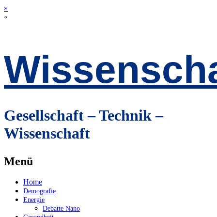
»
«
Wissenscha
Gesellschaft – Technik –
Wissenschaft
Menü
Zum
Home
Inhalt
Demografie
springen
Energie
Debatte Nano