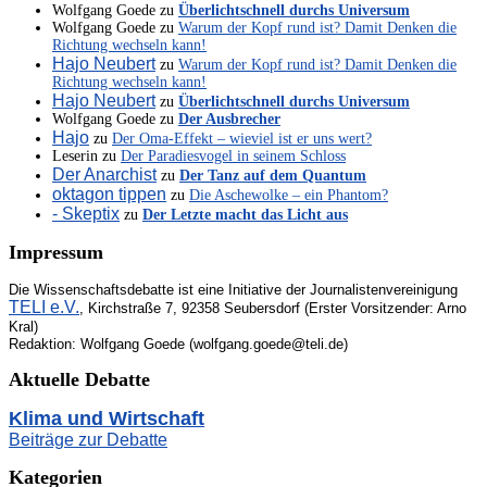
Wolfgang Goede
zu
Überlichtschnell durchs Universum
Wolfgang Goede
zu
Warum der Kopf rund ist? Damit Denken die
Richtung wechseln kann!
Hajo Neubert
zu
Warum der Kopf rund ist? Damit Denken die
Richtung wechseln kann!
Hajo Neubert
zu
Überlichtschnell durchs Universum
Wolfgang Goede
zu
Der Ausbrecher
Hajo
zu
Der Oma-Effekt – wieviel ist er uns wert?
Leserin
zu
Der Paradiesvogel in seinem Schloss
Der Anarchist
zu
Der Tanz auf dem Quantum
oktagon tippen
zu
Die Aschewolke – ein Phantom?
- Skeptix
zu
Der Letzte macht das Licht aus
Impressum
Die Wissenschaftsdebatte ist eine Initiative der Journalistenvereinigung
TELI e.V.
, Kirchstraße 7, 92358 Seubersdorf (Erster Vorsitzender: Arno
Kral)
Redaktion: Wolfgang Goede (wolfgang.goede@teli.de)
Aktuelle Debatte
Klima und Wirtschaft
Beiträge zur Debatte
Kategorien