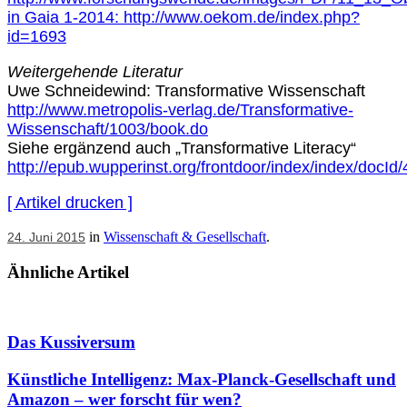
in Gaia 1-2014: http://www.oekom.de/index.php?
id=1693
Weitergehende Literatur
Uwe Schneidewind: Transformative Wissenschaft
http://www.metropolis-verlag.de/Transformative-
Wissenschaft/1003/book.do
Siehe ergänzend auch „Transformative Literacy“
http://epub.wupperinst.org/frontdoor/index/index/docId
[ Artikel drucken ]
in
Wissenschaft & Gesellschaft
.
24. Juni 2015
Ähnliche Artikel
Das Kussiversum
Künstliche Intelligenz: Max-Planck-Gesellschaft und
Amazon – wer forscht für wen?