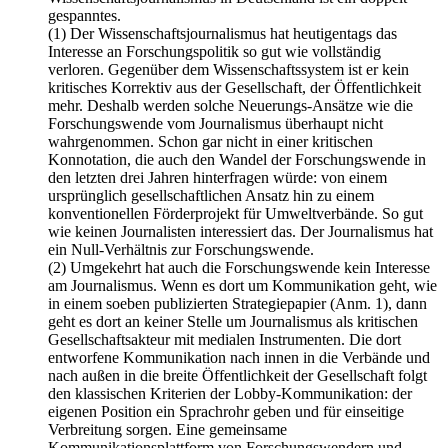
gespanntes.
(1) Der Wissenschaftsjournalismus hat heutigentags das
Interesse an Forschungspolitik so gut wie vollständig
verloren. Gegenüber dem Wissenschaftssystem ist er kein
kritisches Korrektiv aus der Gesellschaft, der Öffentlichkeit
mehr. Deshalb werden solche Neuerungs-Ansätze wie die
Forschungswende vom Journalismus überhaupt nicht
wahrgenommen. Schon gar nicht in einer kritischen
Konnotation, die auch den Wandel der Forschungswende in
den letzten drei Jahren hinterfragen würde: von einem
ursprünglich gesellschaftlichen Ansatz hin zu einem
konventionellen Förderprojekt für Umweltverbände. So gut
wie keinen Journalisten interessiert das. Der Journalismus hat
ein Null-Verhältnis zur Forschungswende.
(2) Umgekehrt hat auch die Forschungswende kein Interesse
am Journalismus. Wenn es dort um Kommunikation geht, wie
in einem soeben publizierten Strategiepapier (Anm. 1), dann
geht es dort an keiner Stelle um Journalismus als kritischen
Gesellschaftsakteur mit medialen Instrumenten. Die dort
entworfene Kommunikation nach innen in die Verbände und
nach außen in die breite Öffentlichkeit der Gesellschaft folgt
den klassischen Kriterien der Lobby-Kommunikation: der
eigenen Position ein Sprachrohr geben und für einseitige
Verbreitung sorgen. Eine gemeinsame
Kommunikationsplattform von Forschungswendern und