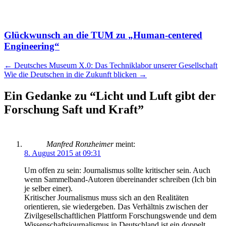
Glückwunsch an die TUM zu „Human-centered
Engineering“
Artikel
←
Deutsches Museum X.0: Das Techniklabor unserer Gesellschaft
Wie die Deutschen in die Zukunft blicken
→
Navigation
Ein Gedanke zu “
Licht und Luft gibt der
Forschung Saft und Kraft
”
Manfred Ronzheimer
meint:
8. August 2015 at 09:31
Um offen zu sein: Journalismus sollte kritischer sein. Auch
wenn Sammelband-Autoren übereinander schreiben (Ich bin
je selber einer).
Kritischer Journalismus muss sich an den Realitäten
orientieren, sie wiedergeben. Das Verhältnis zwischen der
Zivilgesellschaftlichen Plattform Forschungswende und dem
Wissenschaftsjournalismus in Deutschland ist ein doppelt