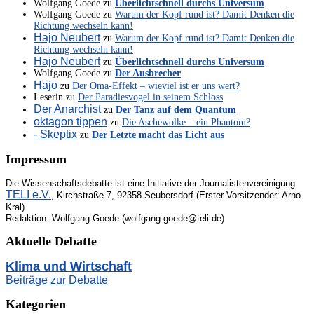
Wolfgang Goede
zu
Überlichtschnell durchs Universum
Wolfgang Goede
zu
Warum der Kopf rund ist? Damit Denken die
Richtung wechseln kann!
Hajo Neubert
zu
Warum der Kopf rund ist? Damit Denken die
Richtung wechseln kann!
Hajo Neubert
zu
Überlichtschnell durchs Universum
Wolfgang Goede
zu
Der Ausbrecher
Hajo
zu
Der Oma-Effekt – wieviel ist er uns wert?
Leserin
zu
Der Paradiesvogel in seinem Schloss
Der Anarchist
zu
Der Tanz auf dem Quantum
oktagon tippen
zu
Die Aschewolke – ein Phantom?
- Skeptix
zu
Der Letzte macht das Licht aus
Impressum
Die Wissenschaftsdebatte ist eine Initiative der Journalistenvereinigung
TELI e.V.
, Kirchstraße 7, 92358 Seubersdorf (Erster Vorsitzender: Arno
Kral)
Redaktion: Wolfgang Goede (wolfgang.goede@teli.de)
Aktuelle Debatte
Klima und Wirtschaft
Beiträge zur Debatte
Kategorien