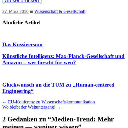
[ Artikel drucken ]
in
Wissenschaft & Gesellschaft
.
27. März 2010
Ähnliche Artikel
Das Kussiversum
Künstliche Intelligenz: Max-Planck-Gesellschaft und
Amazon – wer forscht für wen?
Glückwunsch an die TUM zu „Human-centered
Engineering“
Artikel
←
EU-Konferenz zu Wissenschaftskommunikation
Wo bleibt der Weltuntergang!
→
Navigation
2 Gedanken zu “
Medien-Trend: Mehr
meinen — weniger wissen
”