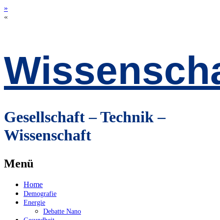
»
«
Wissenscha
Gesellschaft – Technik –
Wissenschaft
Menü
Zum
Home
Inhalt
Demografie
springen
Energie
Debatte Nano